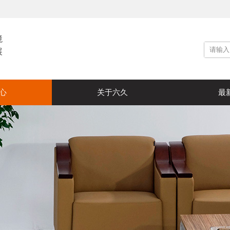
境
展
心
关于六久
最