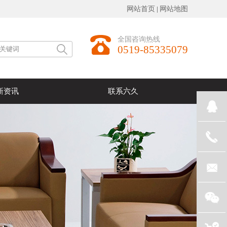
网站首页
|
网站地图
全国咨询热线
0519-85335079
新资讯
联系六久
1006169
0519-
8533507
1006169